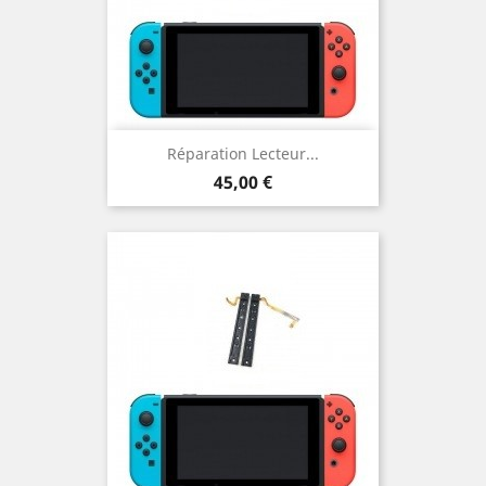
Réparation Lecteur...
Prix
45,00 €