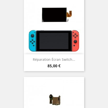
Réparation Écran Switch...
Prix
85,00 €