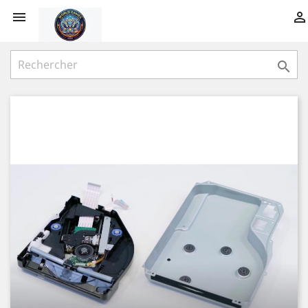


