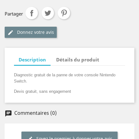
Partager
Donnez votre avis
edit
Description
Détails du produit
Diagnostic gratuit de la panne de votre console Nintendo
Switch.
Devis gratuit, sans engagement
Commentaires (0)
chat
Soyez le premier à donner votre avis