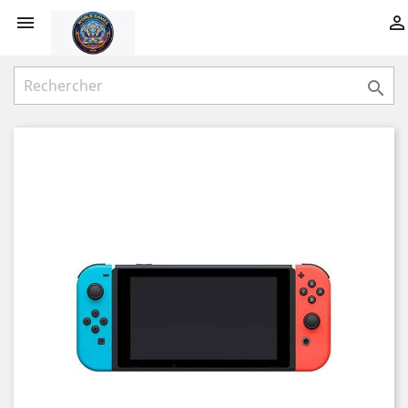


