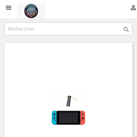


